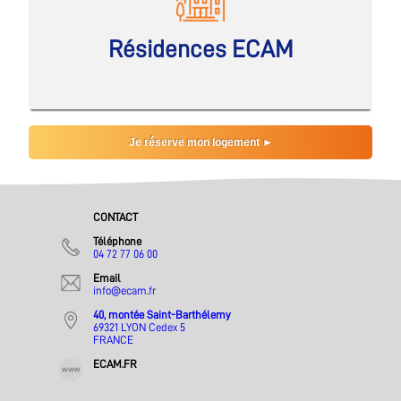
Résidences ECAM
Je réserve mon logement ►
CONTACT
Téléphone
04 72 77 06 00
Email
info@ecam.fr
40, montée Saint-Barthélemy
69321 LYON Cedex 5
FRANCE
ECAM.FR